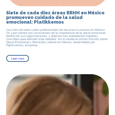
Siete de cada diez áreas RRHH en México
promueven cuidado de la salud
emocional: Platikkemos
Casi tres de cada cuatro profesionales de recursos humanos en México
(71.3 por ciento) son conscientes de la importancia de la salud emocional
dentro de sus organizaciones, y además han establecido medidas
concretas para atender esta realidad. Así lo revela el primer Estudio sobre
Salud Emocional y Bienestar Laboral en México, desarrollado por
Platikkemos, empresa…
Leer más