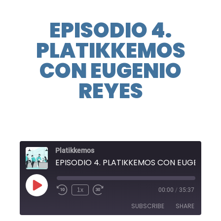
EPISODIO 4.
PLATIKKEMOS
CON EUGENIO
REYES
Platikkemos
EPISODIO 4. PLATIKKEMO
Play
1x
00:00
/
35:37
Rewind
Fast
Episode
10
Forward
SUBSCRIBE
SHARE
Seconds
10
seconds