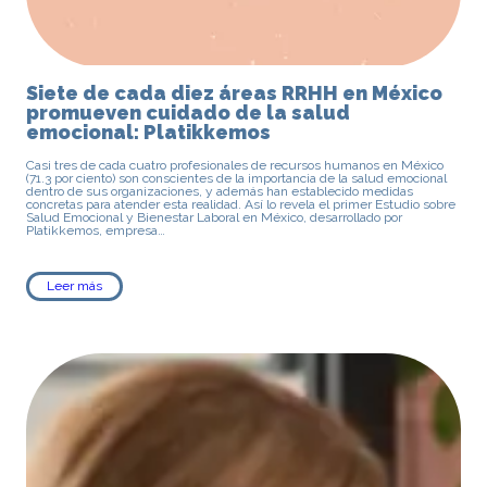
Siete de cada diez áreas RRHH en México
promueven cuidado de la salud
emocional: Platikkemos
Casi tres de cada cuatro profesionales de recursos humanos en México
(71.3 por ciento) son conscientes de la importancia de la salud emocional
dentro de sus organizaciones, y además han establecido medidas
concretas para atender esta realidad. Así lo revela el primer Estudio sobre
Salud Emocional y Bienestar Laboral en México, desarrollado por
Platikkemos, empresa…
Leer más