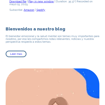
Download file
|
Play in new window
|
Duration: 35:37
|
Recorded on
mayo 15, 2025
SHARE
Amazon
Spotify
Subscribe:
Amazon
|
Spotify
RSS FEED
LINK
EMBED
Bienvenidos a nuestro blog
El bienestar emocional y la salud mental son temas muy importantes para
nosotros, por eso les compartimos notas relevantes, noticias y nuestra
perspectiva respecto a estos temas.
Leer más